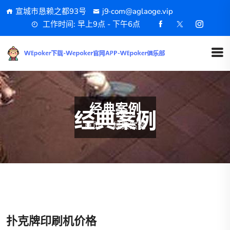
宣城市恳赖之都93号
j9·com@aglaoge.vip
工作时间: 早上9点 - 下午6点
经典案例
首页
经典案例
扑克牌印刷机价格