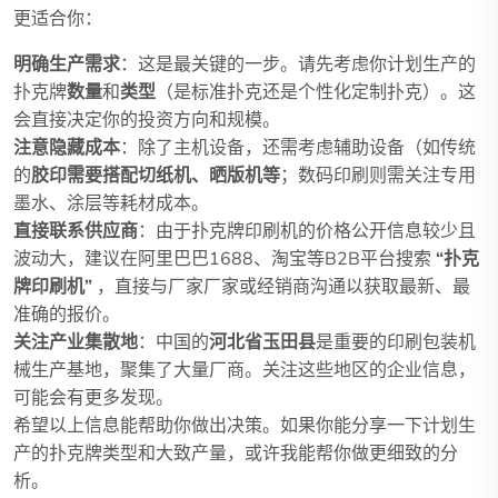
更适合你：
明确生产需求
：这是最关键的一步。请先考虑你计划生产的
扑克牌
数量
和
类型
（是标准扑克还是个性化定制扑克）。这
会直接决定你的投资方向和规模。
注意隐藏成本
：除了主机设备，还需考虑辅助设备（如传统
的
胶印需要搭配切纸机、晒版机等
；数码印刷则需关注专用
墨水、涂层等耗材成本。
直接联系供应商
：由于扑克牌印刷机的价格公开信息较少且
波动大，建议在阿里巴巴1688、淘宝等B2B平台搜索
“扑克
牌印刷机”
，直接与厂家厂家或经销商沟通以获取最新、最
准确的报价。
关注产业集散地
：中国的
河北省玉田县
是重要的印刷包装机
械生产基地，聚集了大量厂商。关注这些地区的企业信息，
可能会有更多发现。
希望以上信息能帮助你做出决策。如果你能分享一下计划生
产的扑克牌类型和大致产量，或许我能帮你做更细致的分
析。