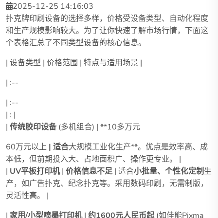
2025-12-25 14:16:03
扑克牌印刷设备的选择多样，价格受设备类型、自动化程度
和生产规模影响较大。为了让你快速了解市场行情，下面这
个表格汇总了不同类型设备的核心信息。
| 设备类型 | 价格范围 | 特点与适用场景 |
| :--
| :--
| : |
|
传统胶印设备
(多机组合) | **10多万元
60万元以上
| 适合
大规模工业化生产**。优点是效率高、成
本低，但前期投入大、占地面积广、操作更专业。 |
|
UV平板打印机
|
价格信息不足
| 适合
小批量、个性化定制
生
产，如广告扑克、纪念扑克等。采用数码印刷，无需制版，
灵活性高。 |
|
家用/小型喷墨打印机
|
约1600元人民币起
(如佳能Pixma