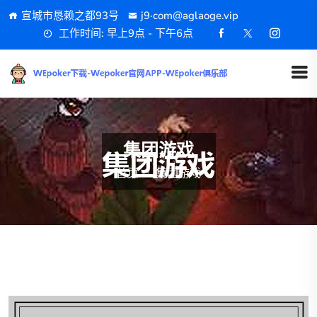
宣城市恳赖之都93号
j9·com@aglaoge.vip
工作时间: 早上9点 - 下午6点
集团游戏
首页
集团游戏