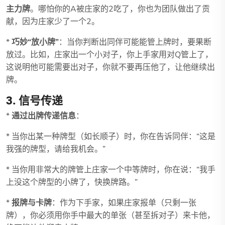
主力牌
。哪怕你的A被庄家的2吃了，你也为团队做出了贡
献，因为庄家少了一个2。
*
巧妙“放小牌”
：当你判断出同伴可能能管上牌时，要果断
放过。比如，庄家出一个小对子，你上手家用对Q管上了，
这说明他可能需要出对子，你就不要再压他了，让他继续出
牌。
3. 信号传递
*
通过出牌传递信息
：
* 当你出某一种牌型（如长顺子）时，你在告诉同伴：“这是
我强的牌型，请给我机会。”
* 当你用非常大的牌管上庄家一个中等牌时，你在说：“我手
上没这个牌型的小牌了，快换牌路。”
*
报牌与卡牌
：作为下手家，如果庄家报单（只剩一张
牌），你必须用你手中最大的单张（甚至拆对子）来卡他，