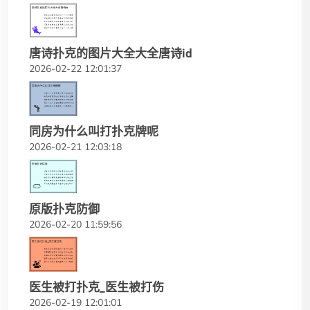
唐诗扑克的图片大全大全唐诗id
2026-02-22 12:01:37
同房为什么叫打扑克牌呢
2026-02-21 12:03:18
原版扑克防御
2026-02-20 11:59:56
医生被打扑克_医生被打伤
2026-02-19 12:01:01