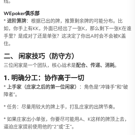
线。
WEpoker俱乐部
*
进阶算牌
：根据已出的牌，推算剩余牌的可能分布。比
如，你手上有KK，外面已经出了一张K，那么剩下一张K在谁
手里？是成对了还是单张？这决定了你出A时会不会被K盖
住。
二、 闲家技巧（防守方）
三位闲家是一个团队，核心战术是
配合、传递、消耗
。
1. 明确分工：协作高于一切
*
上手家（庄家之后的第一位闲家）
：角色是“冲锋手”和“破
障者”。
* 任务：尽量用较大的牌上手，打乱庄家的出牌节奏。
* 如果庄家出小单张，你要尽可能用A、K这样的牌顶上去，
逼迫庄家提前使用他的“2”或“王”。