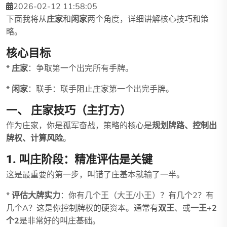
2026-02-12 11:58:05
下面我将从
庄家
和
闲家
两个角度，详细讲解核心技巧和策
略。
核心目标
*
庄家
：争取第一个出完所有手牌。
*
闲家
：联手：联手阻止庄家第一个出完手牌。
一、 庄家技巧（主打方）
作为庄家，你是孤军奋战，策略的核心是
规划牌路、控制出
牌权、计算风险
。
1. 叫庄阶段：精准评估是关键
这是最重要的第一步，叫错了庄基本就输了一半。
*
评估大牌实力
：你有几个王（大王/小王）？有几个2？有
几个A？这是你控制牌权的硬资本。通常有
双王
、或
一王+2
个2
是非常好的叫庄基础。