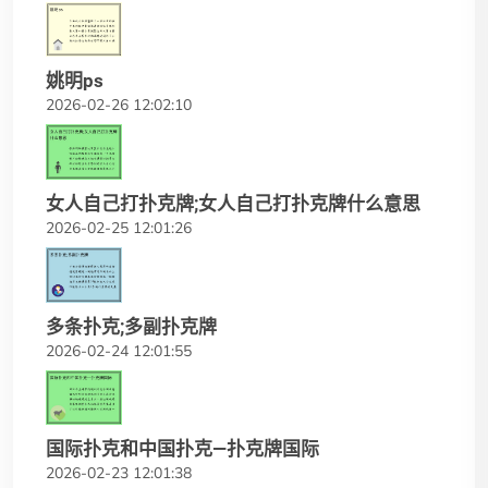
姚明ps
2026-02-26 12:02:10
女人自己打扑克牌;女人自己打扑克牌什么意思
2026-02-25 12:01:26
多条扑克;多副扑克牌
2026-02-24 12:01:55
国际扑克和中国扑克—扑克牌国际
2026-02-23 12:01:38