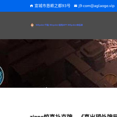
宣城市恳赖之都93号
j9·com@aglaoge.vip