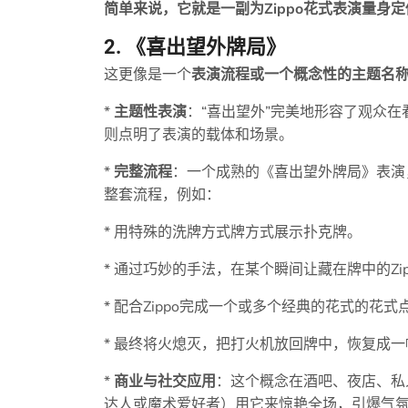
简单来说，它就是一副为Zippo花式表演量身
2. 《喜出望外牌局》
这更像是一个
表演流程或一个概念性的主题名
*
主题性表演
：“喜出望外”完美地形容了观众在
则点明了表演的载体和场景。
*
完整流程
：一个成熟的《喜出望外牌局》表演
整套流程，例如：
* 用特殊的洗牌方式牌方式展示扑克牌。
* 通过巧妙的手法，在某个瞬间让藏在牌中的Zip
* 配合Zippo完成一个或多个经典的花式的花
* 最终将火熄灭，把打火机放回牌中，恢复成
*
商业与社交应用
：这个概念在酒吧、夜店、私
达人或魔术爱好者）用它来惊艳全场，引爆气