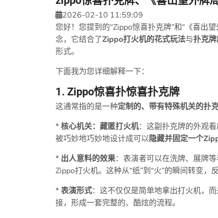
zippo惊喜扑克牌、《喜出望外牌
2026-02-10 11:59:09
您好！您提到的“Zippo惊喜扑克牌”和“《喜
念，它结合了
Zippo打火机的花式玩法
与
扑克牌
形式。
下面我为您详细解释一下：
1. Zippo惊喜扑惊喜扑克牌
这通常指的是一种
定制的、带有特殊机关的扑
*
核心机关：藏匿打火机
：这副扑克牌的外观看
被巧妙地巧妙地设计成可以
隐藏并固定一个Zip
*
出人意料的效果
：表演者可以在洗牌、展牌等
Zippo打火机。这种从“纸”到“火”的瞬间转变
*
表演形式
：这不仅仅是简单地拿出打火机，而是
接，形成一套完整的、酷炫的流程。