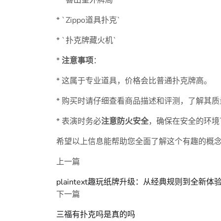
* `喜出望外牌局`
* `Zippo道具扑克`
* `扑克牌藏火机`
*
注意事项
：
* 这属于专业道具，价格会比普通扑克牌高。
* 购买时请仔细查看商品描述和评测，了解其
* 表演时务必
注意防火安全
，确保在安全的环境
希望以上信息能帮助您全面了解这个有趣的概
上一篇
plaintext趣玩纸牌升级：从经典规则到全新体
下一篇
三福有扑克吗是真的吗