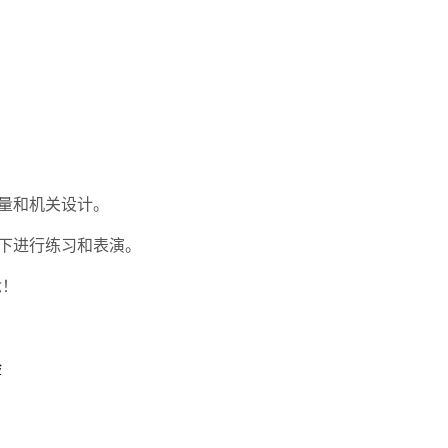
质量和机关设计。
下进行练习和表演。
念！
验