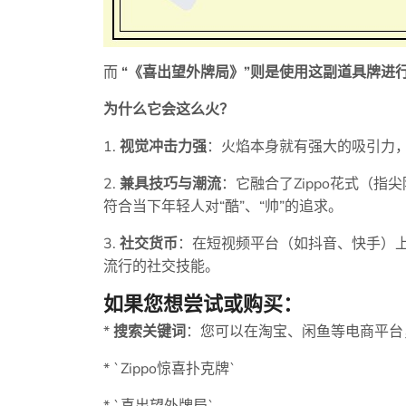
而
“《喜出望外牌局》”则是使用这副道具牌进
为什么它会这么火？
1.
视觉冲击力强
：火焰本身就有强大的吸引力
2.
兼具技巧与潮流
：它融合了Zippo花式（
符合当下年轻人对“酷”、“帅”的追求。
3.
社交货币
：在短视频平台（如抖音、快手）
流行的社交技能。
如果您想尝试或购买：
*
搜索关键词
：您可以在淘宝、闲鱼等电商平台
* `Zippo惊喜扑克牌`