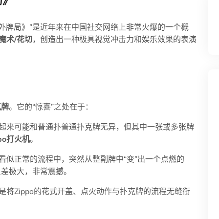
局》
出望外牌局》”是近年来在中国社交网络上非常火爆的一个概
魔术/花切
，创造出一种极具视觉冲击力和娱乐效果的表演
克牌
。它的“惊喜”之处在于：
起来可能和普通扑普通扑克牌无异，但其中一张或多张牌
po打火机
。
看似正常的流程中，突然从整副牌中“变”出一个点燃的
，反差极大，非常震撼。
将Zippo的花式开盖、点火动作与扑克牌的流程无缝衔