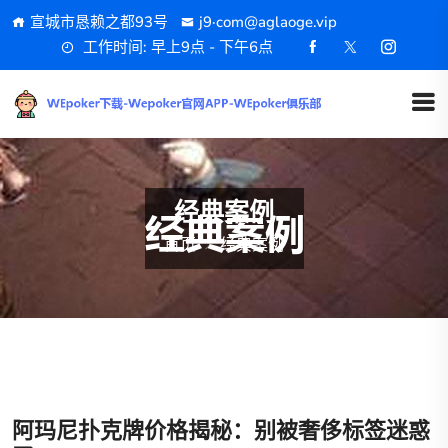
宣城市恳赖之都93号
j9·com@aglaoge.vip
工作时间: 早上9点 - 下午6点
经典案例
首页
经典案例
阿玛尼扑克牌价格揭秘：别被奢侈标签迷惑