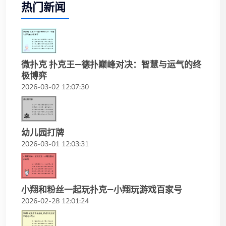
热门新闻
微扑克 扑克王—德扑巅峰对决：智慧与运气的终
极博弈
2026-03-02 12:07:30
幼儿园打牌
2026-03-01 12:03:31
小翔和粉丝一起玩扑克—小翔玩游戏百家号
2026-02-28 12:01:24