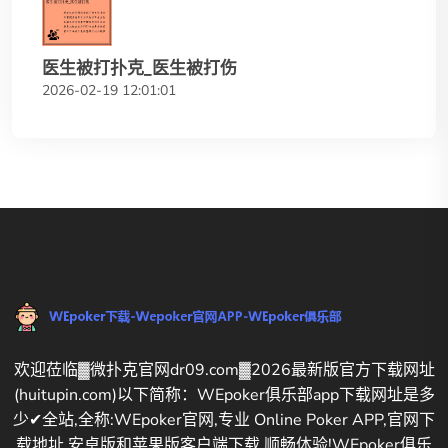
医生被打扑克_医生被打伤
2026-02-19 12:01:01
欢迎莅临▓微扑克官网dr09.com▓2026最新版官方下载网址
(huitupin.com)以下简称：WEpoker俱乐部app下载网址是多
少✔全站,全称:WEpoker官网,专业 Online Poker APP,官网下
载地址,安卓版和苹果版客户端下载,顺畅体验!WEpoker俱乐