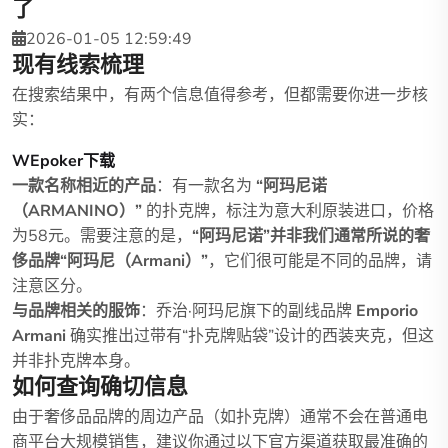
了
2026-01-05 12:59:49
现有线索梳理
在搜索结果中，有两个信息值得参考，但都需要你进一步核
实：
WEpoker下载
一款名称相近的产品
：有一款名为
“阿玛尼诺
（ARMANINO）”
的扑克牌，标注为意大利原装进口，价格
为58元。需要注意的是，
“阿玛尼诺”并非我们通常所说的奢
侈品牌“阿玛尼（Armani）”
，它们很可能是不同的品牌，请
注意区分。
与品牌相关的服饰
：乔治·阿玛尼旗下的副线品牌
Emporio
Armani
确实推出过带有“扑克牌贴袋”设计的西装夹克，但这
并非扑克牌本身。
如何查询确切信息
由于奢侈品品牌的周边产品（如扑克牌）通常不会在普通电
商平台大规模销售，建议你通过以下官方渠道获取最准确的