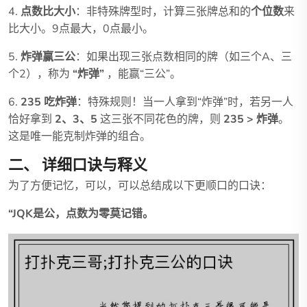
4.
点数比大小
：非特殊牌型时，计算三张牌总和的
个位数
来
比大小。9点最大，0点最小。
5.
炸弹赢三公
：如果出现三张点数相同的牌（如三个A、三
个2），称为
“炸弹”
，能赢“三公”。
6.
235 吃炸弹
：特殊规则！当一人拿到“炸弹”时，若另一人
恰好拿到
2、3、5
这三张不同花色的牌，则
235 > 炸弹
。
这是唯一能克制炸弹的组合。
二、 详细口诀与释义
为了方便记忆，可以，可以总结成以下更顺口的口诀：
“JQK是公，点数为零莫记错。