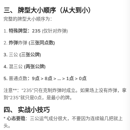
三、 牌型大小顺序（从大到小）
完整的牌型大小顺序为：
1.
特殊牌型：235
(仅针对炸弹)
2.
炸弹
炸弹
(三张同点数)
3.
三公
(三张公牌)
4.
混三公
(两张公牌)
5.
普通点数
：9点 > 8点 > ... > 1点 > 0点
注意**：“235”只在克制炸弹时成立。如果场上没有炸弹，拿
到“235”就只是0点，是最小的牌。
四、 实战小技巧
*
心态要稳
：三公运气成分很大，不要因为连续输几把就上
头。