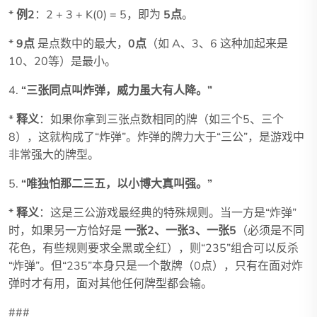
*
例2
：2 + 3 + K(0) = 5，即为
5点
。
*
9点
是点数中的最大，
0点
（如 A、3、6 这种加起来是
10、20等）是最小。
4.
“三张同点叫炸弹，威力虽大有人降。”
*
释义
：如果你拿到三张点数相同的牌（如三个5、三个
8），这就构成了“炸弹”。炸弹的牌力大于“三公”，是游戏中
非常强大的牌型。
5.
“唯独怕那二三五，以小博大真叫强。”
*
释义
：这是三公游戏最经典的特殊规则。当一方是“炸弹”
时，如果另一方恰好是
一张2、一张3、一张5
（必须是不同
花色，有些规则要求全黑或全红），则“235”组合可以反杀
“炸弹”。但“235”本身只是一个散牌（0点），只有在面对炸
弹时才有用，面对其他任何牌型都会输。
###