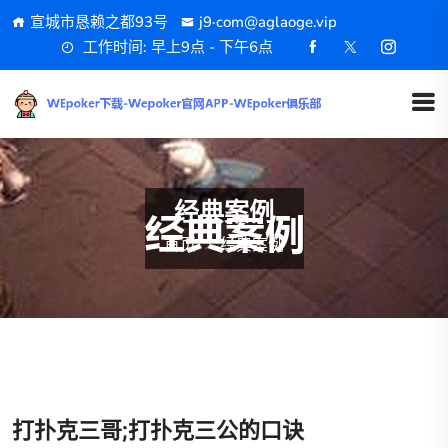
宣城市恳赖之都93号
j9·com@aglaoge.vip
工作时间: 早上9点 - 下午6点
经典案例
首页
经典案例
打扑克三哥;打扑克三公的口诀