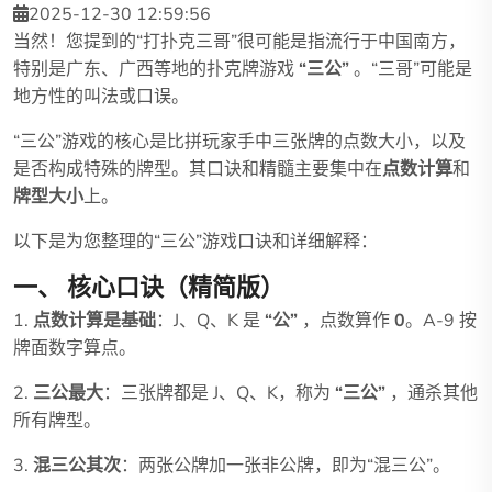
2025-12-30 12:59:56
当然！您提到的“打扑克三哥”很可能是指流行于中国南方，
特别是广东、广西等地的扑克牌游戏
“三公”
。“三哥”可能是
地方性的叫法或口误。
“三公”游戏的核心是比拼玩家手中三张牌的点数大小，以及
是否构成特殊的牌型。其口诀和精髓主要集中在
点数计算
和
牌型大小
上。
以下是为您整理的“三公”游戏口诀和详细解释：
一、 核心口诀（精简版）
1.
点数计算是基础
：J、Q、K 是
“公”
，点数算作
0
。A-9 按
牌面数字算点。
2.
三公最大
：三张牌都是 J、Q、K，称为
“三公”
，通杀其他
所有牌型。
3.
混三公其次
：两张公牌加一张非公牌，即为“混三公”。