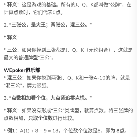
*
释义
：这是游戏的基础。所有的J、Q、K都叫做“公牌”，在
计算点数时，它们代表0点。
2.
“三张公，是大王；两张公，混三公。”
*
释义
：
*
三公
：如果你摸到三张都是J、Q、K（无论组合），这就是
最大的普通牌型“三公”。
WEpoker俱乐部
*
混三公
：如果你摸到两张J、Q、K和一张A-10的牌，就是
“混三公”，牌力很强。
3.
“点数相加看个位，九点紧追零点慌。”
*
释义
：如果没有形成“三公”类牌型，就算点数。将三张牌的
点数相加，
只取个位数
进行比较。
*
例1
：A(1) + 8 + 9 = 18，个位数个位数是8，即为
8点
。