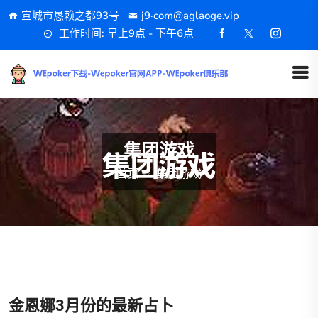
宣城市恳赖之都93号
j9·com@aglaoge.vip
工作时间: 早上9点 - 下午6点
集团游戏
首页
集团游戏
金恩娜3月份的最新占卜