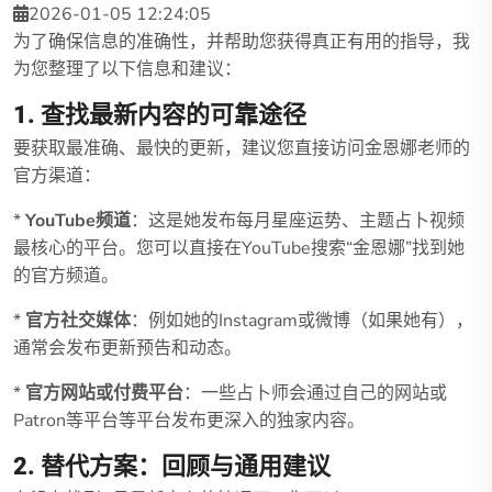
2026-01-05 12:24:05
为了确保信息的准确性，并帮助您获得真正有用的指导，我
为您整理了以下信息和建议：
1. 查找最新内容的可靠途径
要获取最准确、最快的更新，建议您直接访问金恩娜老师的
官方渠道：
*
YouTube频道
：这是她发布每月星座运势、主题占卜视频
最核心的平台。您可以直接在YouTube搜索“金恩娜”找到她
的官方频道。
*
官方社交媒体
：例如她的Instagram或微博（如果她有），
通常会发布更新预告和动态。
*
官方网站或付费平台
：一些占卜师会通过自己的网站或
Patron等平台等平台发布更深入的独家内容。
2. 替代方案：回顾与通用建议