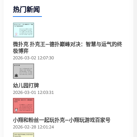
热门新闻
微扑克 扑克王—德扑巅峰对决：智慧与运气的终
极博弈
2026-03-02 12:07:30
幼儿园打牌
2026-03-01 12:03:31
小翔和粉丝一起玩扑克—小翔玩游戏百家号
2026-02-28 12:01:24