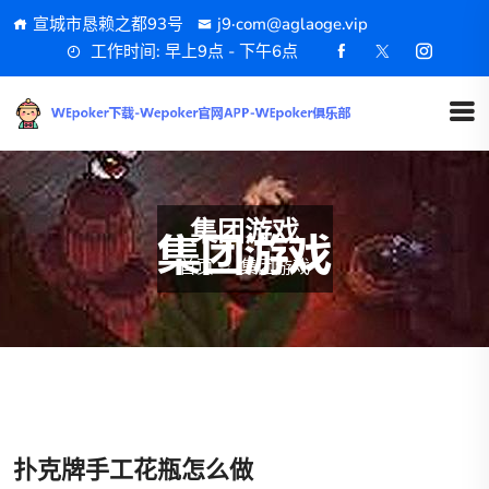
宣城市恳赖之都93号
j9·com@aglaoge.vip
工作时间: 早上9点 - 下午6点
集团游戏
首页
集团游戏
扑克牌手工花瓶怎么做