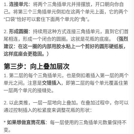
1.
连接单元
：将两个三角插单元并排摆放，开口朝向你自
己。将第三个三角插单元倒扣在这两个单元上面，它的两个
“口袋”恰好可以套住下面两个单元的“角”。
2.
形成圆圈
：持续用这种方式连接三角插单元，直到它们首
尾相连，形成一个闭合的圆圈。这就是花瓶的底座。
（强烈
建议：在这一圈的内部用胶水粘上一个剪好的圆形硬纸板，
这样底座会更稳固。）
第三步：向上叠加层次
1. 第二层的每个三角插单元，也是倒扣着插入第一层的两个
单元之间。注意是
交错插入
，即第二层的每个单元覆盖住第
一层两个单元的接缝处。
2. 以此类推，一层一层地向上叠加。在叠加过程中，你可以
通过控制插入的松紧度来调整花瓶的形状：
*
如果想做直筒花瓶
：每一层使用的三角插单元数量保持不
变。