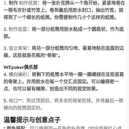
1.
制作
制作纸筒
：将一张扑克牌从一个角开始，紧紧地卷在
一根毛衣针或竹签上，卷到最后用胶水封口，抽出竹签，就
得到了一个细长的纸筒。你需要制作几十个这样的纸筒。
2.
制作底盘
：将一部分纸筒用胶水粘成一个圆盘状，作为底
部。
3.
竖立骨架
：将另一部分纸筒均匀地、垂直地粘在底盘的边
缘，这些就是花瓶的“骨架”。
WEpoker俱乐部
4.
横向编织
：将剩下的纸筒水平地一圈一圈缠绕在这些竖直
的骨架上，并用胶水在每一个交汇点固定。可以编得密一
点，也可以留有缝隙，创造出不同的视觉效果。
5.
收口**：到达顶部后，将多余的骨架剪掉，并将最后一根
横向的纸筒固定好。
温馨提示与创意点子
*
颜色搭配
：可以使用同一花色的扑克牌（如全部是红心或