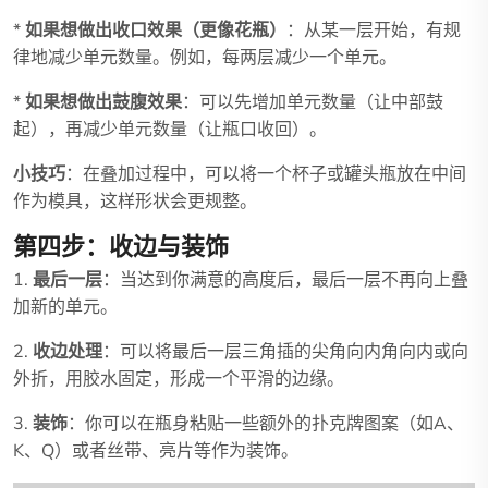
*
如果想做出收口效果（更像花瓶）
：从某一层开始，有规
律地减少单元数量。例如，每两层减少一个单元。
*
如果想做出鼓腹效果
：可以先增加单元数量（让中部鼓
起），再减少单元数量（让瓶口收回）。
小技巧
：在叠加过程中，可以将一个杯子或罐头瓶放在中间
作为模具，这样形状会更规整。
第四步：收边与装饰
1.
最后一层
：当达到你满意的高度后，最后一层不再向上叠
加新的单元。
2.
收边处理
：可以将最后一层三角插的尖角向内角向内或向
外折，用胶水固定，形成一个平滑的边缘。
3.
装饰
：你可以在瓶身粘贴一些额外的扑克牌图案（如A、
K、Q）或者丝带、亮片等作为装饰。