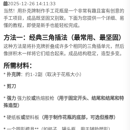
2025-12-26 14:11:33
当然！用扑克牌制作手工花瓶是一个非常有趣且富有创意的
手工项目，成品既坚固又别致。下面为您提供一个详细、易
懂的教程，即使是新手也能轻松完成。
方法一：经典三角插法（最常用、最坚固）
这种方法是将扑克牌折叠成许多个相同的三角插单元，然后
像拼积木一样将它们组合起来。成品结构稳定，造型多变。
所需材料：
*
扑克牌
：约1-2副（取决于花瓶大小）
*
剪刀
*
强力
强力胶
或
热熔胶枪
（用于固定开头、结尾和结尾和特
殊造型）
*
硬纸板
或
塑料板
（用于制作花瓶的底部，可选但推荐）
*
一个圆形模具**（如杯子、罐头瓶，用于辅助塑形）