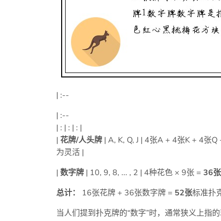
| :--
| :--
| : | : | : |
|
花牌/人头牌
| A, K, Q, J | 4张A + 4张K + 4张Q
为灵活 |
|
数字牌
| 10, 9, 8, ... , 2 | 4种花色 × 9张 =
36张
总计：
16张花牌 + 36张数字牌 =
52张
标准扑
当人们提到扑克牌的“数字”时，通常狭义上指