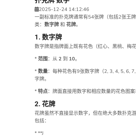
扑克牌 数字
2025-12-24 14:12:46
一副标准的扑克牌通常有54张牌（包括2张王牌
类：
数字牌
和
花牌
。
1. 数字牌
数字牌是指牌面上既有花色（红心、黑桃、梅
*
范围
：从
2
到
10
。
*
数量
：每种花色有9张数字牌（2, 3, 4, 5, 6, 
字牌。
*
特点
：牌面直接用数字和相应数量的花色图案表
2. 花牌
花牌虽然不直接显示数字，但在绝大多数扑克游戏
包括：
* **J