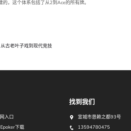
建的，这个体系包括了从2到Ace的所有牌。
：从古老叶子戏到现代竞技
找到我们
网入口
宣城市恳赖之都93号
poker下载
13594780475