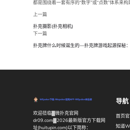
都是围绕着一套有序的“数字”或“点数”体系来构
上一篇
扑克摄影(扑克相机)
下一篇
扑克牌什么时候诞生的—扑克牌游戏起源探秘
导航
欢迎莅临▓微扑克官网
首页官
dr09.com▓2026最新版官方下载网
知道WE
址(huitupin.com)以下简称：