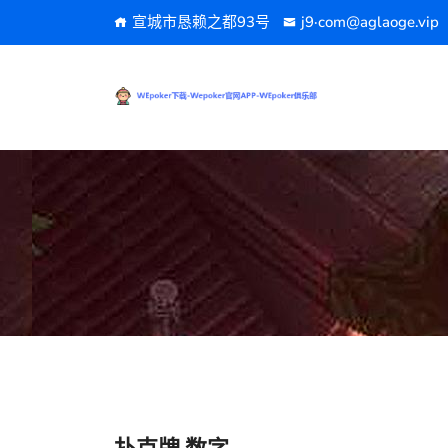
宣城市恳赖之都93号
j9·com@aglaoge.vip